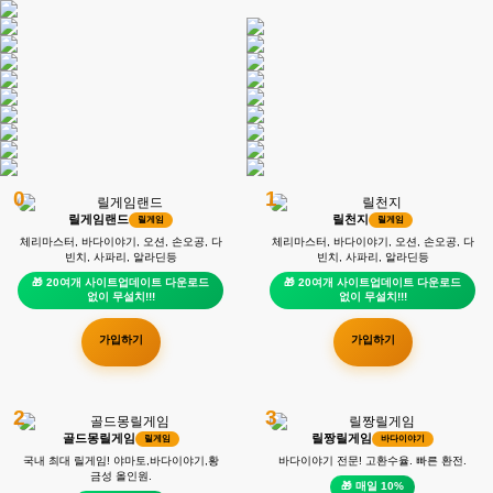
0
1
릴게임랜드
릴천지
릴게임
릴게임
체리마스터, 바다이야기, 오션, 손오공, 다
체리마스터, 바다이야기, 오션, 손오공, 다
빈치, 사파리, 알라딘등
빈치, 사파리, 알라딘등
🎁 20여개 사이트업데이트 다운로드
🎁 20여개 사이트업데이트 다운로드
없이 무설치!!!
없이 무설치!!!
가입하기
가입하기
2
3
골드몽릴게임
릴짱릴게임
릴게임
바다이야기
국내 최대 릴게임! 야마토,바다이야기,황
바다이야기 전문! 고환수율. 빠른 환전.
금성 올인원.
🎁 매일 10%