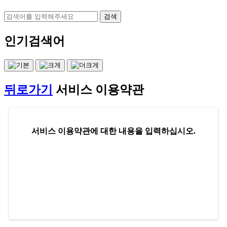
검색
인기검색어
뒤로가기
서비스 이용약관
서비스 이용약관에 대한 내용을 입력하십시오.