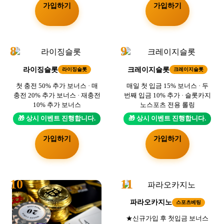
가입하기
가입하기
8
9
라이징슬롯
크레이지슬롯
라이징슬롯
크레이지슬롯
첫 충전 50% 추가 보너스 · 매
매일 첫 입금 15% 보너스 · 두
충전 20% 추가 보너스 · 재충전
번째 입금 10% 추가 · 슬롯카지
10% 추가 보너스
노스포츠 전용 롤링
🎁 상시 이벤트 진행합니다.
🎁 상시 이벤트 진행합니다.
가입하기
가입하기
10
11
파라오카지노
스포츠베팅
★신규가입 후 첫입금 보너스