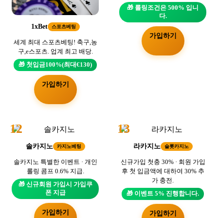
🎁 롤링조건은 500% 입니
다.
1xBet
스포츠베팅
가입하기
세계 최대 스포츠베팅! 축구,농
구,e스포츠. 업계 최고 배당.
🎁 첫입금100%(최대€130)
가입하기
12
13
솔카지노
라카지노
카지노베팅
슬롯카지노
솔카지노 특별한 이벤트 · 개인
신규가입 첫충 30% · 회원 가입
롤링 콤프 0.6% 지급.
후 첫 입금액에 대하여 30% 추
가 충전.
🎁 신규회원 가입시 가입쿠
폰 지급
🎁 이벤트 5% 진행합니다.
가입하기
가입하기