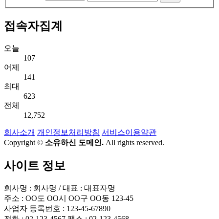
접속자집계
오늘
107
어제
141
최대
623
전체
12,752
회사소개
개인정보처리방침
서비스이용약관
Copyright ©
소유하신 도메인.
All rights reserved.
사이트 정보
회사명 : 회사명 / 대표 : 대표자명
주소 : OO도 OO시 OO구 OO동 123-45
사업자 등록번호 : 123-45-67890
전화 : 02-123-4567 팩스 : 02-123-4568