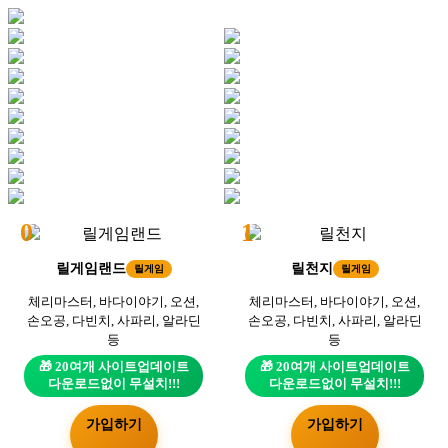
0
1
릴게임랜드
릴천지
릴게임
릴게임
체리마스터, 바다이야기, 오션,
체리마스터, 바다이야기, 오션,
손오공, 다빈치, 사파리, 알라딘
손오공, 다빈치, 사파리, 알라딘
등
등
🎁 20여개 사이트업데이트
🎁 20여개 사이트업데이트
다운로드없이 무설치!!!
다운로드없이 무설치!!!
가입하기
가입하기