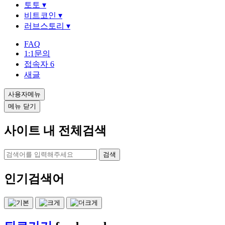
토토 ▾
비트코인 ▾
러브스토리 ▾
FAQ
1:1문의
접속자
6
새글
사용자메뉴
메뉴 닫기
사이트 내 전체검색
검색
인기검색어