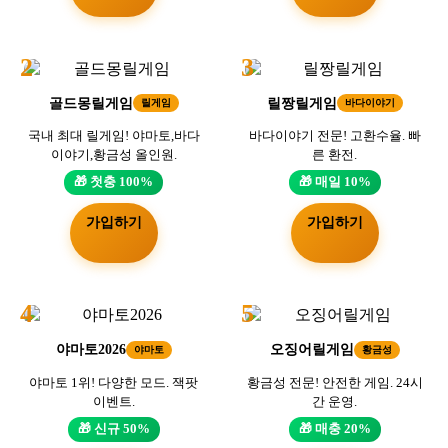
2
3
골드몽릴게임
릴짱릴게임
릴게임
바다이야기
국내 최대 릴게임! 야마토,바다
바다이야기 전문! 고환수율. 빠
이야기,황금성 올인원.
른 환전.
🎁 첫충 100%
🎁 매일 10%
가입하기
가입하기
4
5
야마토2026
오징어릴게임
야마토
황금성
야마토 1위! 다양한 모드. 잭팟
황금성 전문! 안전한 게임. 24시
이벤트.
간 운영.
🎁 신규 50%
🎁 매충 20%