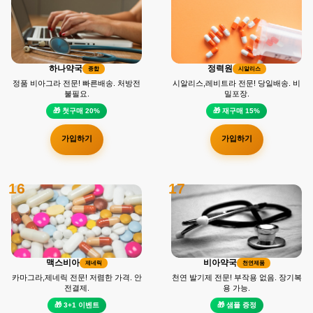
하나약국
정력원
종합
시알리스
정품 비아그라 전문! 빠른배송. 처방전
시알리스,레비트라 전문! 당일배송. 비
불필요.
밀포장.
🎁 첫구매 20%
🎁 재구매 15%
가입하기
가입하기
16
17
맥스비아
비아약국
제네릭
천연제품
카마그라,제네릭 전문! 저렴한 가격. 안
천연 발기제 전문! 부작용 없음. 장기복
전결제.
용 가능.
🎁 3+1 이벤트
🎁 샘플 증정