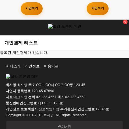
가입하기
가입하기
0
개인결제 리스트
등록된 개인결제가 없습니다.
회사소개
개인정보
이용약관
회사명
회사명
주소
OO도 OO시 OO구 OO동 123-45
사업자 등록번호
123-45-67890
대표
대표자명
전화
02-123-4567
팩스
02-123-4568
통신판매업신고번호
제 OO구 - 123호
개인정보 보호책임자
정보책임자명
부가통신사업신고번호
12345호
Copyright © 2001-2013 회사명. All Rights Reserved.
PC 버전