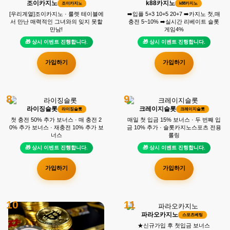
조이카지노
k88카지노
조이카지노
k88카지노
[우리계열]조이카지노 · 룰렛 테이블에
➡️입플 5+3 10+5 20+7 ➡️카지노 첫,매
서 만난 매력적인 그녀와의 잊지 못할
충전 5~10% ➡️실시간 리베이트 슬롯
만남!
게임4%
🎁 상시 이벤트 진행합니다.
🎁 상시 이벤트 진행합니다.
가입하기
가입하기
8
9
라이징슬롯
크레이지슬롯
라이징슬롯
크레이지슬롯
첫 충전 50% 추가 보너스 · 매 충전 2
매일 첫 입금 15% 보너스 · 두 번째 입
0% 추가 보너스 · 재충전 10% 추가 보
금 10% 추가 · 슬롯카지노스포츠 전용
너스
롤링
🎁 상시 이벤트 진행합니다.
🎁 상시 이벤트 진행합니다.
가입하기
가입하기
10
11
파라오카지노
스포츠베팅
★신규가입 후 첫입금 보너스