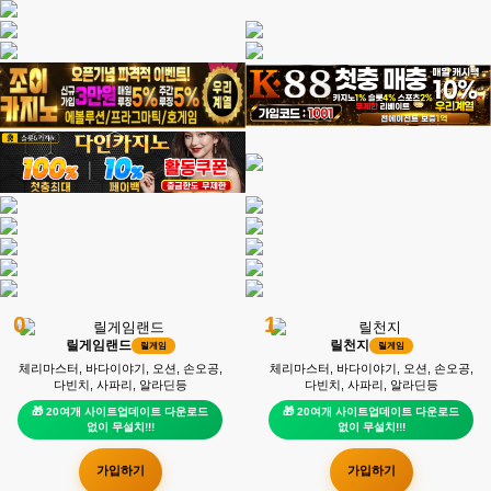
0
1
릴게임랜드
릴천지
릴게임
릴게임
체리마스터, 바다이야기, 오션, 손오공,
체리마스터, 바다이야기, 오션, 손오공,
다빈치, 사파리, 알라딘등
다빈치, 사파리, 알라딘등
🎁 20여개 사이트업데이트 다운로드
🎁 20여개 사이트업데이트 다운로드
없이 무설치!!!
없이 무설치!!!
가입하기
가입하기