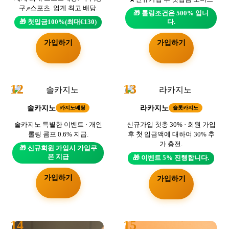
구,e스포츠. 업계 최고 배당.
🎁 롤링조건은 500% 입니
다.
🎁 첫입금100%(최대€130)
가입하기
가입하기
12
13
솔카지노
라카지노
카지노베팅
슬롯카지노
솔카지노 특별한 이벤트 · 개인
신규가입 첫충 30% · 회원 가입
롤링 콤프 0.6% 지급.
후 첫 입금액에 대하여 30% 추
가 충전.
🎁 신규회원 가입시 가입쿠
폰 지급
🎁 이벤트 5% 진행합니다.
가입하기
가입하기
14
15