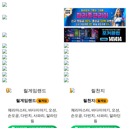
0
1
릴게임랜드
릴천지
릴게임
릴게임
체리마스터, 바다이야기, 오션,
체리마스터, 바다이야기, 오션,
손오공, 다빈치, 사파리, 알라딘
손오공, 다빈치, 사파리, 알라딘
등
등