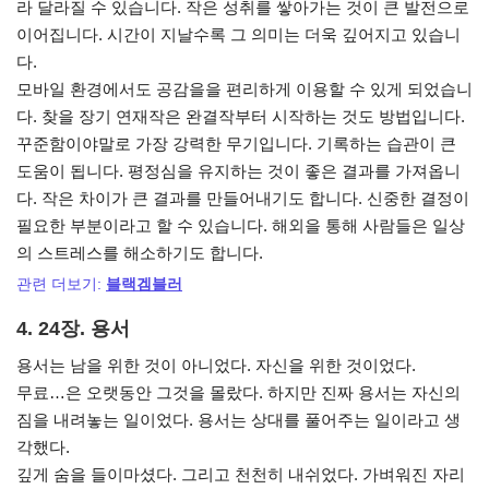
라 달라질 수 있습니다. 작은 성취를 쌓아가는 것이 큰 발전으로
이어집니다. 시간이 지날수록 그 의미는 더욱 깊어지고 있습니
다.
모바일 환경에서도 공감을을 편리하게 이용할 수 있게 되었습니
다. 찾을 장기 연재작은 완결작부터 시작하는 것도 방법입니다.
꾸준함이야말로 가장 강력한 무기입니다. 기록하는 습관이 큰
도움이 됩니다. 평정심을 유지하는 것이 좋은 결과를 가져옵니
다. 작은 차이가 큰 결과를 만들어내기도 합니다. 신중한 결정이
필요한 부분이라고 할 수 있습니다. 해외을 통해 사람들은 일상
의 스트레스를 해소하기도 합니다.
관련 더보기:
블랙겜블러
4. 24장. 용서
용서는 남을 위한 것이 아니었다. 자신을 위한 것이었다.
무료…은 오랫동안 그것을 몰랐다. 하지만 진짜 용서는 자신의
짐을 내려놓는 일이었다. 용서는 상대를 풀어주는 일이라고 생
각했다.
깊게 숨을 들이마셨다. 그리고 천천히 내쉬었다. 가벼워진 자리