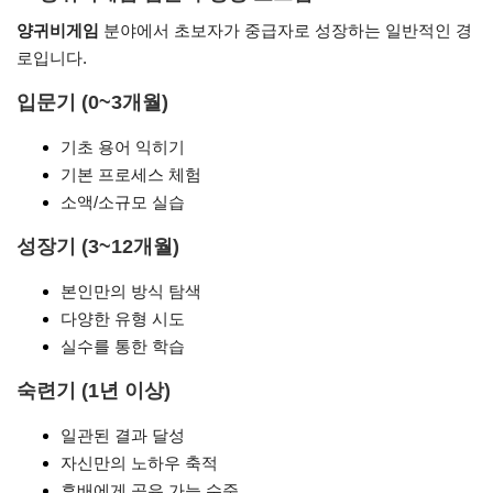
양귀비게임
분야에서 초보자가 중급자로 성장하는 일반적인 경
로입니다.
입문기 (0~3개월)
기초 용어 익히기
기본 프로세스 체험
소액/소규모 실습
성장기 (3~12개월)
본인만의 방식 탐색
다양한 유형 시도
실수를 통한 학습
숙련기 (1년 이상)
일관된 결과 달성
자신만의 노하우 축적
후배에게 공유 가능 수준