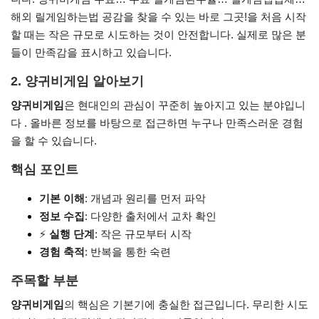
해외 릴게임하는법 공감을 찾을 수 있는 바로 그곳!을 처음 시작
할 때는 작은 규모로 시도하는 것이 안전합니다. 실제로 많은 분
들이 만족감을 표시하고 있습니다.
2. 양귀비게임 알아보기
양귀비게임
은 현대인의 관심이 꾸준히 높아지고 있는 분야입니
다 . 올바른 정보를 바탕으로 접근하면 누구나 만족스러운 경험
을 할 수 있습니다.
핵심 포인트
기본 이해
: 개념과 원리를 먼저 파악
정보 수집
: 다양한 출처에서 교차 확인
⚡
실행 단계
: 작은 규모부터 시작
경험 축적
: 반복을 통한 숙련
주목할 부분
양귀비게임
의 핵심은 기본기에 충실한 접근입니다. 무리한 시도