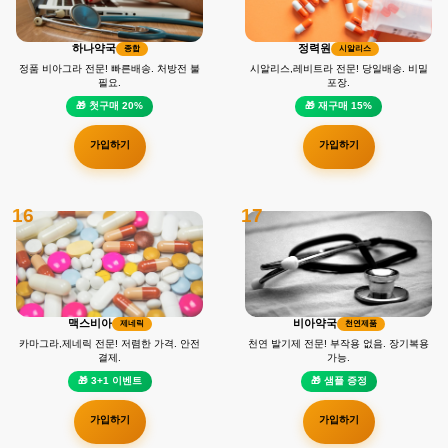
하나약국
정력원
종합
시알리스
정품 비아그라 전문! 빠른배송. 처방전 불
시알리스,레비트라 전문! 당일배송. 비밀
필요.
포장.
🎁 첫구매 20%
🎁 재구매 15%
가입하기
가입하기
16
17
맥스비아
비아약국
제네릭
천연제품
카마그라,제네릭 전문! 저렴한 가격. 안전
천연 발기제 전문! 부작용 없음. 장기복용
결제.
가능.
🎁 3+1 이벤트
🎁 샘플 증정
가입하기
가입하기