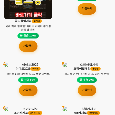
가입하기
골드몽릴게임
릴게임
국내 최대 릴게임! 야마토,바다이야기,황
금성 올인원.
🎁 첫충 100%
가입하기
4
5
야마토2026
오징어릴게임
야마토
황금성
야마토 1위! 다양한 모드. 잭팟 이벤트.
황금성 전문! 안전한 게임. 24시간 운영.
🎁 신규 50%
🎁 매충 20%
가입하기
가입하기
6
7
조이카지노
k88카지노
조이카지노
k88카지노