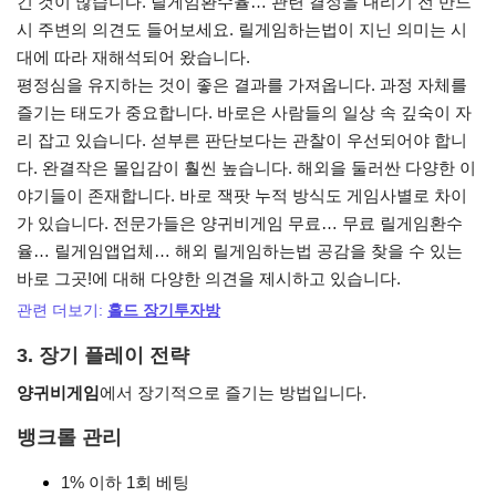
긴 것이 많습니다. 릴게임환수율… 관련 결정을 내리기 전 반드
시 주변의 의견도 들어보세요. 릴게임하는법이 지닌 의미는 시
대에 따라 재해석되어 왔습니다.
평정심을 유지하는 것이 좋은 결과를 가져옵니다. 과정 자체를
즐기는 태도가 중요합니다. 바로은 사람들의 일상 속 깊숙이 자
리 잡고 있습니다. 섣부른 판단보다는 관찰이 우선되어야 합니
다. 완결작은 몰입감이 훨씬 높습니다. 해외을 둘러싼 다양한 이
야기들이 존재합니다. 바로 잭팟 누적 방식도 게임사별로 차이
가 있습니다. 전문가들은 양귀비게임 무료… 무료 릴게임환수
율… 릴게임앱업체… 해외 릴게임하는법 공감을 찾을 수 있는
바로 그곳!에 대해 다양한 의견을 제시하고 있습니다.
관련 더보기:
홀드 장기투자방
3. 장기 플레이 전략
양귀비게임
에서 장기적으로 즐기는 방법입니다.
뱅크롤 관리
1% 이하 1회 베팅