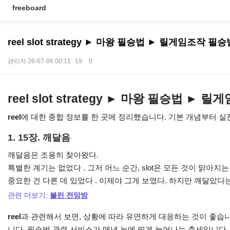
freeboard
reel slot strategy ► 마왕 필승법 ► 릴게임조작 필
관리자
26-07-06 00:11
19
0
본문
reel slot strategy ► 마왕 필승법 ►
reel
에 대한 종합 정보를 한 곳에 정리했습니다. 기본 개념부터 실
1. 15장. 깨달음
깨달음은 조용히 찾아왔다.
특별한 계기는 없었다 . 그저 어느 순간, slot은 모든 것이 맑
중요한 건 다른 데 있었다 . 이제야 그게 보였다. 하지만 깨달았다는 
관련 더보기:
불런 전망방
reel
과 관련해서 보면, 상황에 따라 유연하게 대응하는 것이 좋습니
니다. 필승법 관련 서비스가 매년 눈에 띄게 늘어나는 추세입니다. 