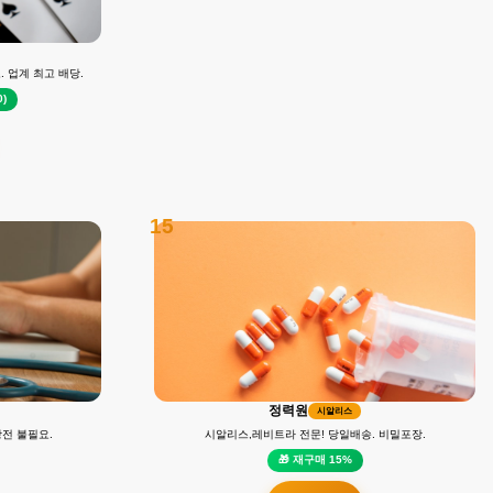
 업계 최고 배당.
)
15
정력원
시알리스
방전 불필요.
시알리스,레비트라 전문! 당일배송. 비밀포장.
🎁 재구매 15%