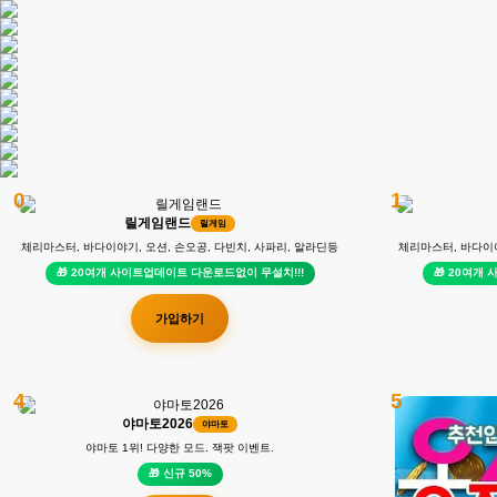
0
1
릴게임랜드
릴게임
체리마스터, 바다이야기, 오션, 손오공, 다빈치, 사파리, 알라딘등
체리마스터, 바다이야
🎁 20여개 사이트업데이트 다운로드없이 무설치!!!
🎁 20여개
가입하기
4
5
야마토2026
야마토
야마토 1위! 다양한 모드. 잭팟 이벤트.
🎁 신규 50%