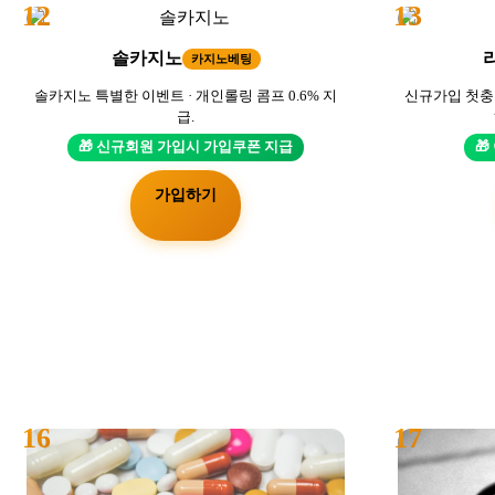
12
13
솔카지노
카지노베팅
솔카지노 특별한 이벤트 · 개인롤링 콤프 0.6% 지
신규가입 첫충 
급.
🎁 신규회원 가입시 가입쿠폰 지급

가입하기
16
17