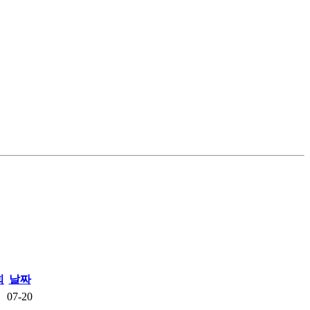
회
날짜
07-20