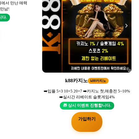
블에서 만난 매력
만남!
니다.
k88카지노
k88카지노
➡️입플 5+3 10+5 20+7 ➡️카지노 첫,매충전 5~10%
➡️실시간 리베이트 슬롯게임4%
🎁 상시 이벤트 진행합니다.
가입하기