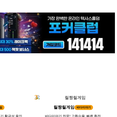
3
릴짱릴게임
임
바다이야기
야기,황금성 올인
바다이야기 전문! 고환수율. 빠른 환전.