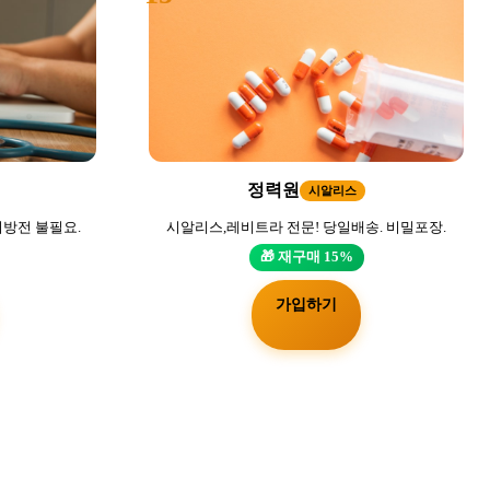
정력원
시알리스
처방전 불필요.
시알리스,레비트라 전문! 당일배송. 비밀포장.
🎁 재구매 15%
가입하기