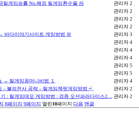
금릴게임승률 No.해외 릴게임환수율 ㉶
관리자
2
관리자
2
관리자
2
관리자
2
 → 바다이야기사이트 게임방법 Ⅲ
관리자
3
관리자
4
관리자
4
관리자
4
관리자
5
관리자
5
습 → 릴게임꽁머니비법 １
관리자
4
팁 – 불의전사 공략 – 릴게임잭팟게임방법 ┥
관리자
2
기 : 릴게임데모 게임방법 : 검증 오션파라다이스2…
관리자
2
지
8
페이지
9
페이지
열린
10
페이지
다음
맨끝