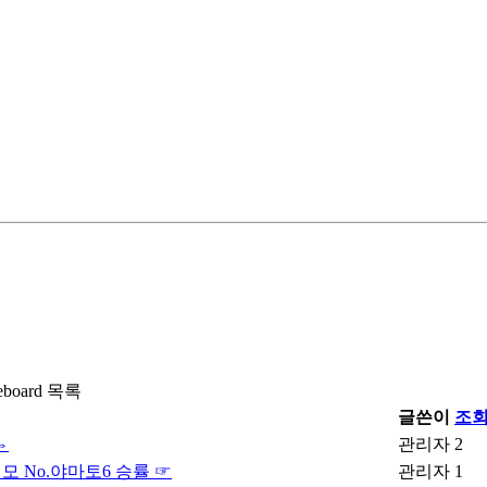
eeboard 목록
글쓴이
조
⇔
관리자
2
 No.야마토6 승률 ☞
관리자
1